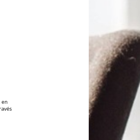
a en
través