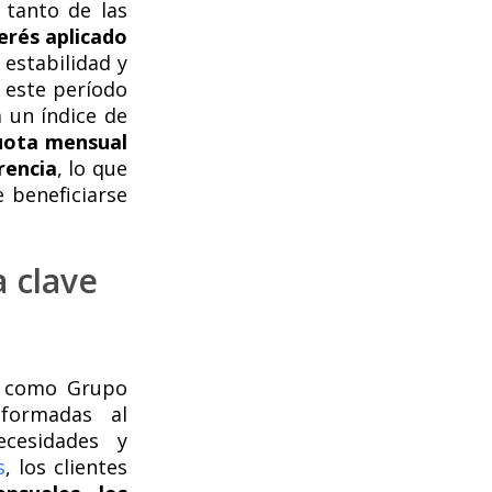
 tanto de las
terés aplicado
 estabilidad y
 este período
a un índice de
cuota mensual
rencia
, lo que
 beneficiarse
 clave
as como Grupo
nformadas al
ecesidades y
s
, los clientes