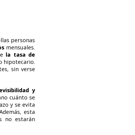
llas personas
os
mensuales.
ue
la tasa de
o hipotecario.
es, sin verse
evisibilidad y
ano cuánto se
azo y se evita
 Además, esta
os no estarán