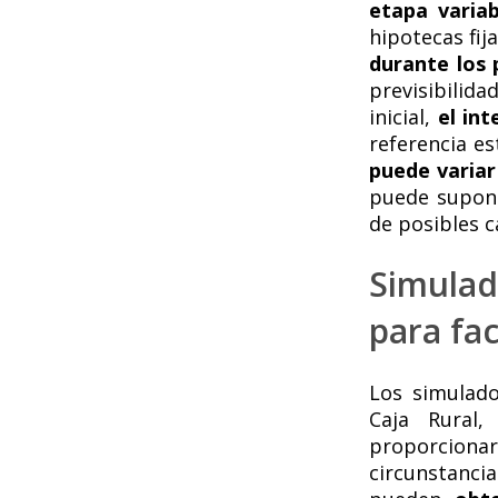
etapa variab
hipotecas fij
durante los 
previsibilid
inicial,
el int
referencia es
puede variar 
puede supone
de posibles c
Simulad
para fac
Los simulado
Caja Rural,
proporciona
circunstancias