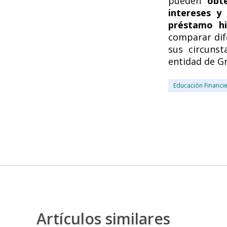
pueden
obt
intereses y
préstamo hi
comparar dif
sus circunst
entidad de G
Educación Financi
Artículos similares