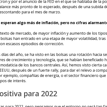
cron y por el anuncio de la FED en el que se hablaba de la po
alance más pronto de lo esperado, después de una subida de
escontando para el mes de marzo.
 esperan algo más de inflación, pero no cifras alarmant
ntexto de mercado, de mayor inflación y aumento de los tipos
s bolsas han entrado en una etapa de mayor volatilidad, tras
con escasos episodios de corrección.
días del año, se ha visto en las bolsas una rotación hacia se
res de crecimiento y tecnología, que se habían beneficiado 
omodaticia de los bancos centrales. Así, hemos visto cierta ca
EEUU, después de un fuerte rally, para dar el relevo a com
or ejemplo, compañías de energía, o el sector financiero que 
ipos de interés.
ositiva para 2022
as para 2022, pero pensamos que el entorno no será tan f