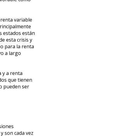
renta variable
principalmente
s estados están
e esta crisis y
lo para la renta
vo a largo
 y a renta
dos que tienen
mo pueden ser
siones
 y son cada vez