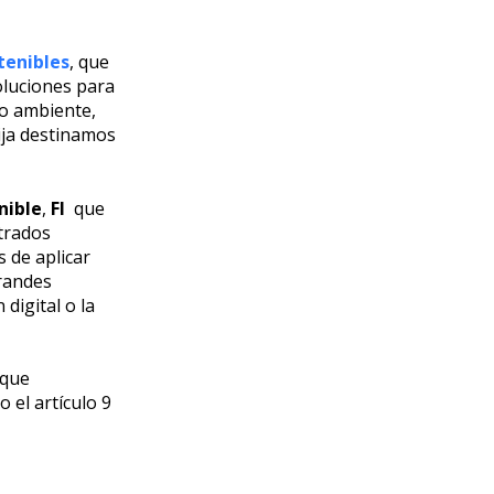
tenibles
, que
oluciones para
io ambiente,
fija destinamos
nible
,
FI
que
strados
 de aplicar
grandes
digital o la
 que
 el artículo 9