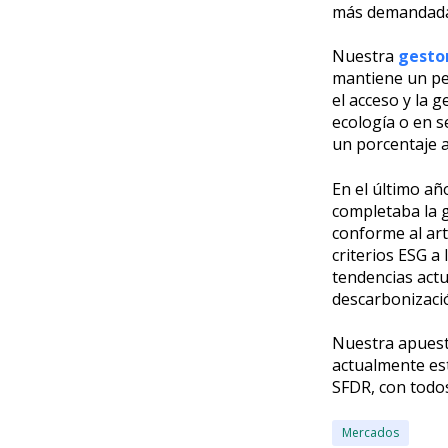
más demandadas
Nuestra
gesto
mantiene un pe
el acceso y la 
ecología o en s
un porcentaje a
En el último añ
completaba la g
conforme al art
criterios ESG a
tendencias actua
descarbonizaci
Nuestra apuesta
actualmente est
SFDR, con todos
Mercados